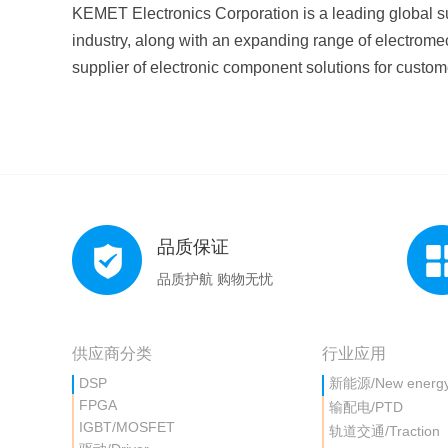
KEMET Electronics Corporation is a leading global su
industry, along with an expanding range of electromec
supplier of electronic component solutions for custom
品质保证
品质护航 购物无忧
供应商分类
行业应用
DSP
新能源/New energ
FPGA
输配电/PTD
IGBT/MOSFET
轨道交通/Traction