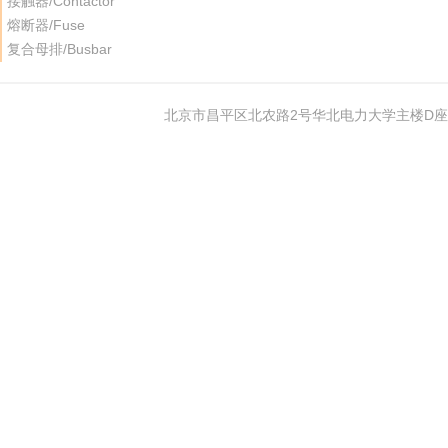
接触器/Contactor
熔断器/Fuse
复合母排/Busbar
北京市昌平区北农路2号华北电力大学主楼D座