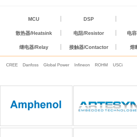
MCU
DSP
散热器/Heatsink
电阻/Resistor
电容/
继电器/Relay
接触器/Contactor
熔断
CREE
Danfoss
Global Power
Infineon
ROHM
USCi