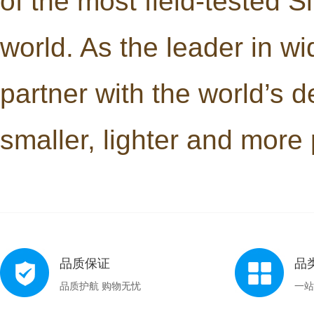
of the most field-tested 
world. As the leader in 
partner with the world’s d
smaller, lighter and more
品质保证
品
品质护航 购物无忧
一站