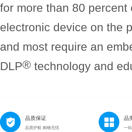
for more than 80 percent o
electronic device on the 
and most require an emb
®
DLP
technology and edu
品质保证
品
品质护航 购物无忧
一站